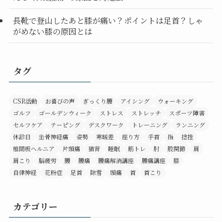
長靴で登山したあと膝が痛い？ポイントは足首？しゃ
がめない膝の原因とは
タグ
CSR活動
お喜びの声
ぎっくり腰
アイシング
ウォーキング
ゴルフ
ゴールデンウィーク
ストレス
ストレッチ
スポーツ障害
セルフケア
テーピング
デスクワーク
トレーニング
ランニング
休診日
坐骨神経痛
姿勢
寒暖差
座り方
手首
指
捻挫
椎間板ヘルニア
片頭痛
猫背
睡眠
筋トレ
肘
股関節
肩
肩こり
脳疲労
腰
腰痛
腰痛解消講座
腰痛講座
膝
自律神経
花粉症
足首
除雪
頭痛
首
首こり
カテゴリー