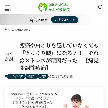
MENU
院長ブログ
こちらから＞
ホーム
お喜びの声
腰痛や肩こりを感じていなくても
『ぎっくり腰』になる？！ それ
2023
2/24
はストレスが原因だった。【痛覚
変調性疼痛】
お喜びの声
傷病別
腰部
2023年2月24日