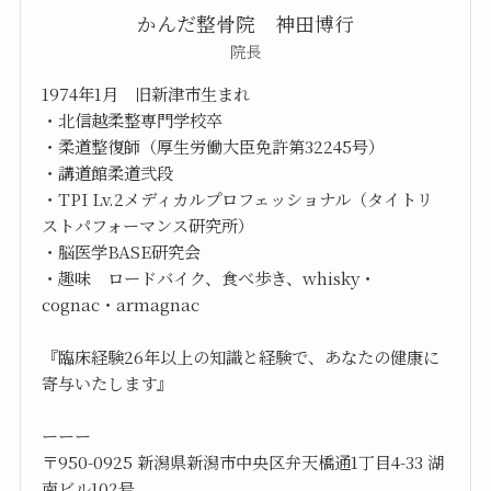
かんだ整骨院 神田博行
院長
1974年1月 旧新津市生まれ
・北信越柔整専門学校卒
・柔道整復師（厚生労働大臣免許第32245号）
・講道館柔道弐段
・TPI Lv.2メディカルプロフェッショナル（タイトリ
ストパフォーマンス研究所）
・脳医学BASE研究会
・趣味 ロードバイク、食べ歩き、whisky・
cognac・armagnac
『臨床経験26年以上の知識と経験で、あなたの健康に
寄与いたします』
ーーー
〒950-0925 新潟県新潟市中央区弁天橋通1丁目4-33 湖
南ビル102号