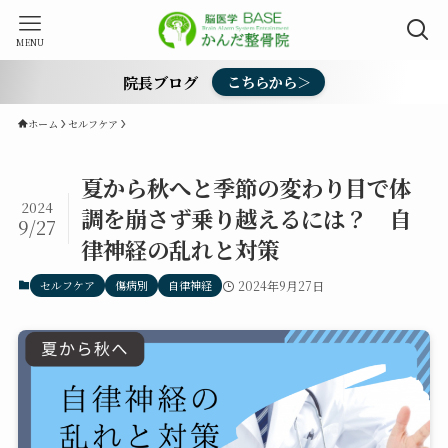
MENU
院長ブログ
こちらから＞
ホーム
セルフケア
夏から秋へと季節の変わり目で体
2024
調を崩さず乗り越えるには？ 自
9/27
律神経の乱れと対策
セルフケア
傷病別
自律神経
2024年9月27日