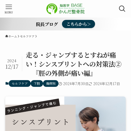
MENU
院長ブログ
こちらから＞
ホーム
セルフケア
走る・ジャンプするとすねが痛
2024
い！シンスプリントへの対策法②
12/17
『脛の外側が痛い編』
セルフケア
下肢
傷病別
2024年7月30日
2024年12月17日