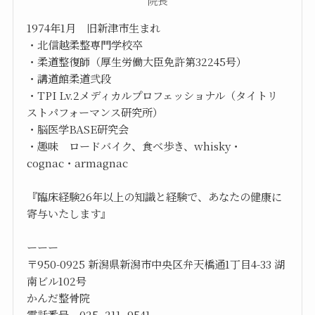
院長
1974年1月 旧新津市生まれ
・北信越柔整専門学校卒
・柔道整復師（厚生労働大臣免許第32245号）
・講道館柔道弐段
・TPI Lv.2メディカルプロフェッショナル（タイトリ
ストパフォーマンス研究所）
・脳医学BASE研究会
・趣味 ロードバイク、食べ歩き、whisky・
cognac・armagnac
『臨床経験26年以上の知識と経験で、あなたの健康に
寄与いたします』
ーーー
〒950-0925 新潟県新潟市中央区弁天橋通1丁目4-33 湖
南ビル102号
かんだ整骨院
電話番号 025−211−9541