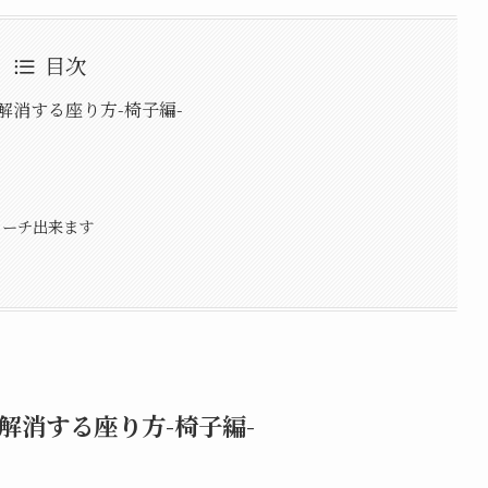
目次
解消する座り方-椅子編-
ローチ出来ます
解消する座り方-椅子編-