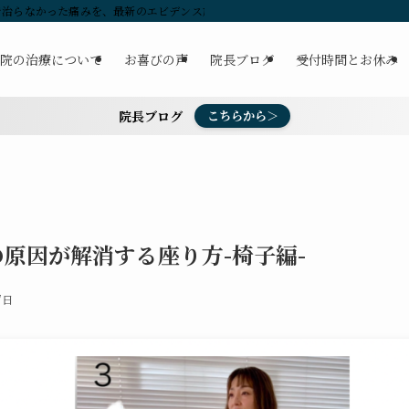
治らなかった痛みを、最新のエビデンス施術で解消します。 | 新潟市の整体・腰
院の治療について
お喜びの声
院長ブログ
受付時間とお休み
院長ブログ
こちらから＞
原因が解消する座り方-椅子編-
7日