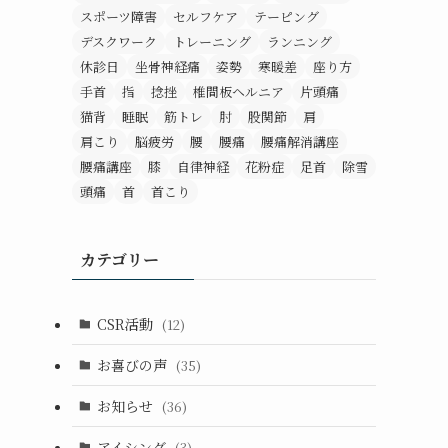
スポーツ障害
セルフケア
テーピング
デスクワーク
トレーニング
ランニング
休診日
坐骨神経痛
姿勢
寒暖差
座り方
手首
指
捻挫
椎間板ヘルニア
片頭痛
猫背
睡眠
筋トレ
肘
股関節
肩
肩こり
脳疲労
腰
腰痛
腰痛解消講座
腰痛講座
膝
自律神経
花粉症
足首
除雪
頭痛
首
首こり
カテゴリー
CSR活動
(12)
お喜びの声
(35)
お知らせ
(36)
アイシング
(3)