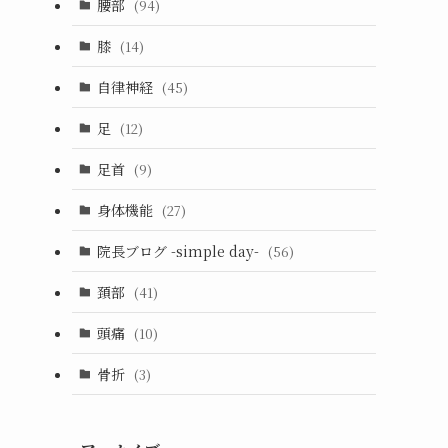
腰部
(94)
膝
(14)
自律神経
(45)
足
(12)
足首
(9)
身体機能
(27)
院長ブログ -simple day-
(56)
頚部
(41)
頭痛
(10)
骨折
(3)