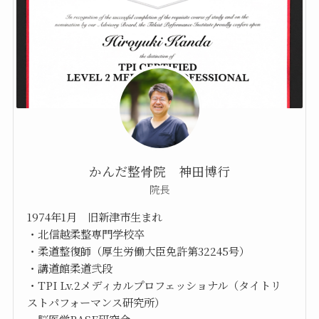
かんだ整骨院 神田博行
院長
1974年1月 旧新津市生まれ
・北信越柔整専門学校卒
・柔道整復師（厚生労働大臣免許第32245号）
・講道館柔道弐段
・TPI Lv.2メディカルプロフェッショナル（タイトリ
ストパフォーマンス研究所）
・脳医学BASE研究会