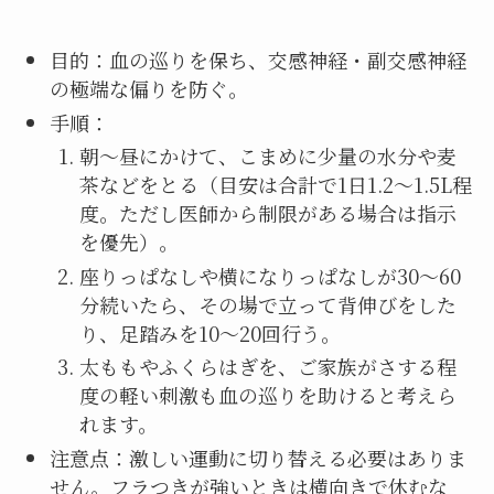
目的：血の巡りを保ち、交感神経・副交感神経
の極端な偏りを防ぐ。
手順：
朝〜昼にかけて、こまめに少量の水分や麦
茶などをとる（目安は合計で1日1.2〜1.5L程
度。ただし医師から制限がある場合は指示
を優先）。
座りっぱなしや横になりっぱなしが30〜60
分続いたら、その場で立って背伸びをした
り、足踏みを10〜20回行う。
太ももやふくらはぎを、ご家族がさする程
度の軽い刺激も血の巡りを助けると考えら
れます。
注意点：激しい運動に切り替える必要はありま
せん。フラつきが強いときは横向きで休むな