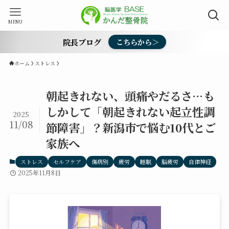
MENU
院長ブログ
こちらから＞
ホーム
ストレス
朝起きれない、頭痛やだるさ…も
しかして「朝起きれない起立性調
2025
11/08
節障害」？新潟市で悩む10代とご
家族へ
ストレス
セルフケア
傷病別
疲労
睡眠
脳疲労
自律神経
2025年11月8日