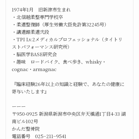
1974年1月 旧新津市生まれ
・北信越柔整専門学校卒
・柔道整復師（厚生労働大臣免許第32245号）
・講道館柔道弐段
・TPI Lv.2メディカルプロフェッショナル（タイトリ
ストパフォーマンス研究所）
・脳医学BASE研究会
・趣味 ロードバイク、食べ歩き、whisky・
cognac・armagnac
『臨床経験26年以上の知識と経験で、あなたの健康に
寄与いたします』
ーーー
〒950-0925 新潟県新潟市中央区弁天橋通1丁目4-33 湖
南ビル102号
かんだ整骨院
電話番号 025−211−9541