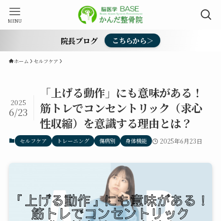
MENU
院長ブログ
こちらから＞
ホーム
セルフケア
「上げる動作」にも意味がある！
2025
筋トレでコンセントリック（求心
6/23
性収縮）を意識する理由とは？
セルフケア
トレーニング
傷病別
身体機能
2025年6月23日