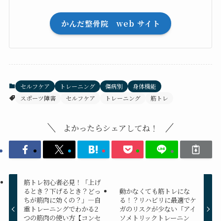
かんだ整骨院 web サイト
セルフケア
トレーニング
傷病別
身体機能
スポーツ障害
セルフケア
トレーニング
筋トレ
よかったらシェアしてね！
筋トレ初心者必見！「上げ
るとき？下げるとき？どっ
動かなくても筋トレにな
ちが筋肉に効くの？」—自
る！？リハビリに最適でケ
重トレーニングでわかる2
ガのリスクが少ない「アイ
つの筋肉の使い方【コンセ
ソメトリックトレーニン