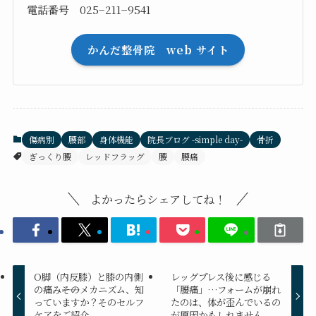
電話番号 025−211−9541
かんだ整骨院 web サイト
傷病別
腰部
身体機能
院長ブログ -simple day-
骨折
ぎっくり腰
レッドフラッグ
腰
腰痛
よかったらシェアしてね！
O脚（内反膝）と膝の内側
レッグプレス後に感じる
の痛み――そのメカニズム、知
「腰痛」…フォームが崩れ
っていますか？そのセルフ
たのは、体が歪んでいるの
ケアをご紹介
が原因かもしれません