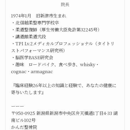
院長
1974年1月 旧新津市生まれ
・北信越柔整専門学校卒
・柔道整復師（厚生労働大臣免許第32245号）
・講道館柔道弐段
・TPI Lv.2メディカルプロフェッショナル（タイトリ
ストパフォーマンス研究所）
・脳医学BASE研究会
・趣味 ロードバイク、食べ歩き、whisky・
cognac・armagnac
『臨床経験26年以上の知識と経験で、あなたの健康に
寄与いたします』
ーーー
〒950-0925 新潟県新潟市中央区弁天橋通1丁目4-33 湖
南ビル102号
かんだ整骨院