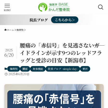
MENU
院長ブログ
こちらから＞
ホーム
傷病別
腰痛の「赤信号」を見逃さない――ガ
2025
イドラインが示す9つのレッドフラ
6/20
ッグと受診の目安【新潟市】
傷病別
腰部
身体機能
院長ブログ -simple day-
骨折
2025年6月20日