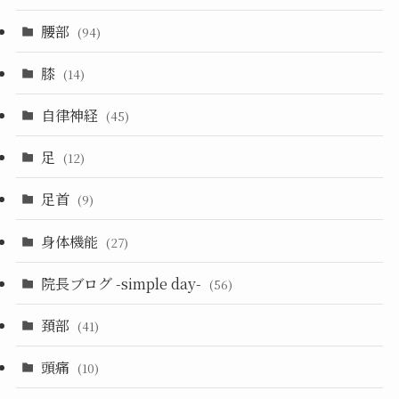
腰部
(94)
膝
(14)
自律神経
(45)
足
(12)
足首
(9)
身体機能
(27)
院長ブログ -simple day-
(56)
頚部
(41)
頭痛
(10)