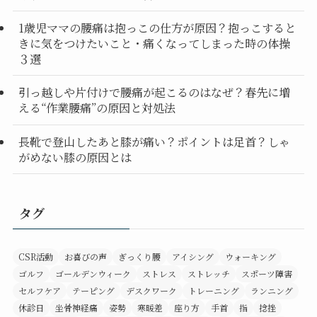
1歳児ママの腰痛は抱っこの仕方が原因？抱っこすると
きに気をつけたいこと・痛くなってしまった時の体操
３選
引っ越しや片付けで腰痛が起こるのはなぜ？春先に増
える“作業腰痛”の原因と対処法
長靴で登山したあと膝が痛い？ポイントは足首？しゃ
がめない膝の原因とは
タグ
CSR活動
お喜びの声
ぎっくり腰
アイシング
ウォーキング
ゴルフ
ゴールデンウィーク
ストレス
ストレッチ
スポーツ障害
セルフケア
テーピング
デスクワーク
トレーニング
ランニング
休診日
坐骨神経痛
姿勢
寒暖差
座り方
手首
指
捻挫