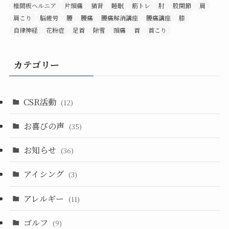
椎間板ヘルニア
片頭痛
猫背
睡眠
筋トレ
肘
股関節
肩
肩こり
脳疲労
腰
腰痛
腰痛解消講座
腰痛講座
膝
自律神経
花粉症
足首
除雪
頭痛
首
首こり
カテゴリー
CSR活動
(12)
お喜びの声
(35)
お知らせ
(36)
アイシング
(3)
アレルギー
(11)
ゴルフ
(9)