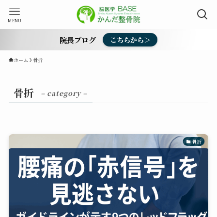
MENU
院長ブログ
こちらから＞
ホーム
骨折
骨折
– category –
骨折