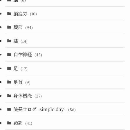
(6)
脳疲労
(10)
腰部
(94)
膝
(14)
自律神経
(45)
足
(12)
足首
(9)
身体機能
(27)
院長ブログ -simple day-
(56)
頚部
(41)