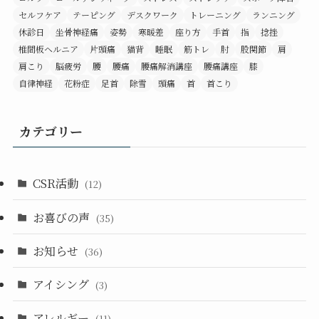
セルフケア
テーピング
デスクワーク
トレーニング
ランニング
休診日
坐骨神経痛
姿勢
寒暖差
座り方
手首
指
捻挫
椎間板ヘルニア
片頭痛
猫背
睡眠
筋トレ
肘
股関節
肩
肩こり
脳疲労
腰
腰痛
腰痛解消講座
腰痛講座
膝
自律神経
花粉症
足首
除雪
頭痛
首
首こり
カテゴリー
CSR活動
(12)
お喜びの声
(35)
お知らせ
(36)
アイシング
(3)
アレルギー
(11)