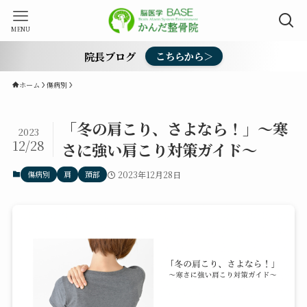
MENU
院長ブログ
こちらから＞
ホーム
傷病別
「冬の肩こり、さよなら！」〜寒
2023
12/28
さに強い肩こり対策ガイド〜
傷病別
肩
頚部
2023年12月28日