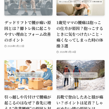
デッドリフトで腰が痛い原
1歳児ママの腰痛は抱っこ
因とは？脚トレ後に起こり
の仕方が原因？抱っこする
やすい理由とフォーム改善
ときに気をつけたいこと・
のポイント
痛くなってしまった時の体
操３選
2026年3月22日
2026年3月14日
引っ越しや片付けで腰痛が
長靴で登山したあと膝が痛
起こるのはなぜ？春先に増
い？ポイントは足首？しゃ
える“作業腰痛”の原因と対
がめない膝の原因とは