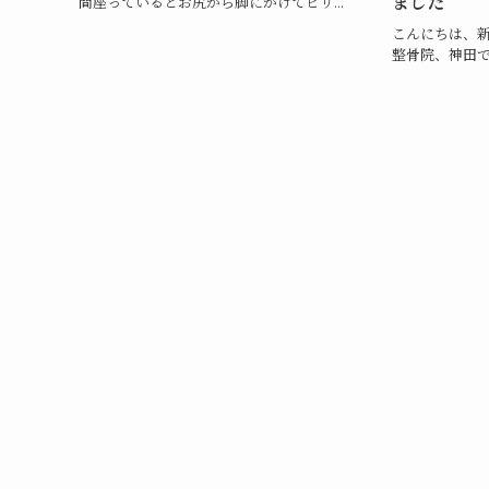
ました
間座っているとお尻から脚にかけてビリ...
こんにちは、
整骨院、神田で