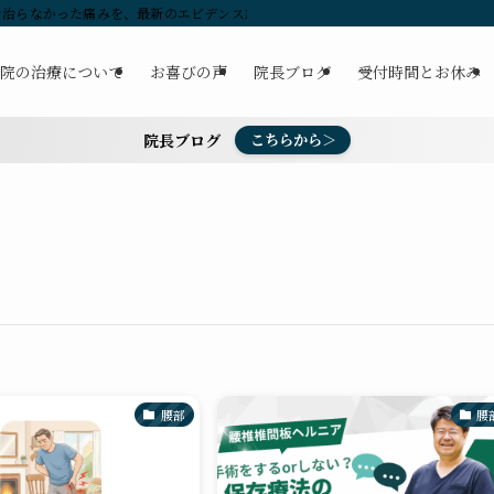
治らなかった痛みを、最新のエビデンス施術で解消します。 | 新潟市の整体・腰
院の治療について
お喜びの声
院長ブログ
受付時間とお休み
院長ブログ
こちらから＞
腰部
腰