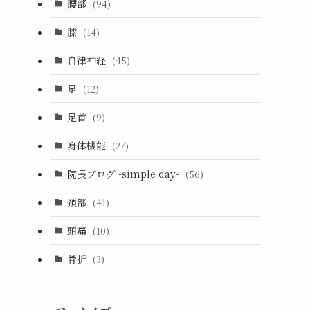
腰部
(94)
膝
(14)
自律神経
(45)
足
(12)
足首
(9)
身体機能
(27)
院長ブログ -simple day-
(56)
頚部
(41)
頭痛
(10)
骨折
(3)