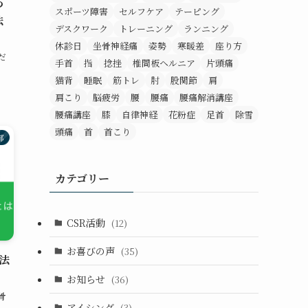
つ
スポーツ障害
セルフケア
テーピング
法
デスクワーク
トレーニング
ランニング
休診日
坐骨神経痛
姿勢
寒暖差
座り方
だ
手首
指
捻挫
椎間板ヘルニア
片頭痛
猫背
睡眠
筋トレ
肘
股関節
肩
肩こり
脳疲労
腰
腰痛
腰痛解消講座
腰痛講座
膝
自律神経
花粉症
足首
除雪
頭痛
首
首こり
部
カテゴリー
CSR活動
(12)
お喜びの声
(35)
法
お知らせ
(36)
骨
アイシング
(3)