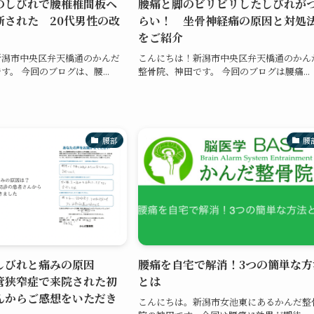
のしびれで腰椎椎間板ヘ
腰痛と脚のビリビリしたしびれが
断された 20代男性の改
らい！ 坐骨神経痛の原因と対処
をご紹介
新潟市中央区弁天橋通のかんだ
こんにちは！新潟市中央区弁天橋通のかん
。 今回のブログは、腰...
整骨院、神田です。 今回のブログは腰痛...
腰部
腰
しびれと痛みの原因
腰痛を自宅で解消！3つの簡単な方
管狭窄症で来院された初
とは
んからご感想をいただき
こんにちは。新潟市女池東にあるかんだ整