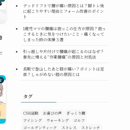
デッドリフトで腰が痛い原因とは？脚トレ後
に起こりやすい理由とフォーム改善のポイン
ト
1歳児ママの腰痛は抱っこの仕方が原因？抱っ
こするときに気をつけたいこと・痛くなって
療
しまった時の体操３選
引っ越しや片付けで腰痛が起こるのはなぜ？
だ
春先に増える“作業腰痛”の原因と対処法
長靴で登山したあと膝が痛い？ポイントは足
首？しゃがめない膝の原因とは
足
タグ
CSR活動
お喜びの声
ぎっくり腰
アイシング
ウォーキング
ゴルフ
ゴールデンウィーク
ストレス
ストレッチ