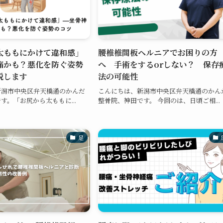
太ももにかけて違和感」
腰椎椎間板ヘルニアでお困りの方
痛かも？悪化を防ぐ姿勢
へ 手術をするorしない？ 保存
説します
法の可能性
新潟市中央区弁天橋通のかんだ
こんにちは、新潟市中央区弁天橋通のかん
す。「お尻から太ももに...
整骨院、神田です。 今回のは、日頃ご相...
足