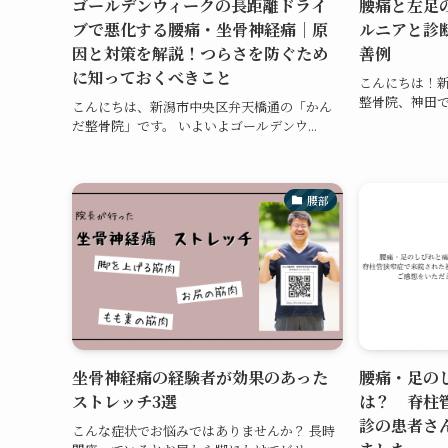
ゴールデンウィークの長距離ドライ
腰痛と左足
ブで悪化する腰痛・坐骨神経痛｜原
ルニアと診
因と対策を解説！つらさを防ぐため
善例
に知っておくべきこと
こんにちは！
整骨院、神田です
こんにちは、新潟市中央区弁天橋通の「かん
だ整骨院」です。 いよいよゴールデンウ...
腰部
坐骨神経痛の経験者が効果のあった
腰痛・足の
ストレッチ3選
は？ 脊柱
診の患者さ
こんな症状でお悩みではありませんか？ 長時