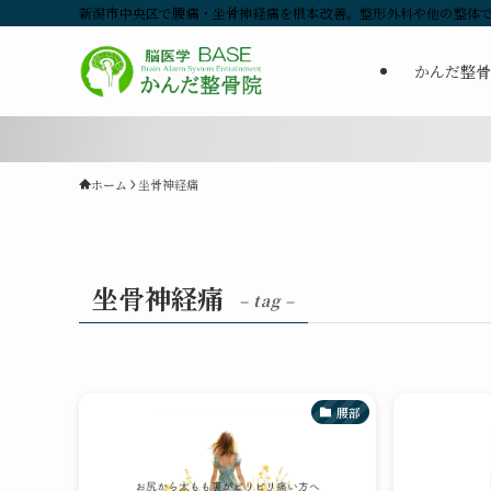
新潟市中央区で腰痛・坐骨神経痛を根本改善。整形外科や他の整体で
かんだ整骨
ホーム
坐骨神経痛
坐骨神経痛
– tag –
腰部