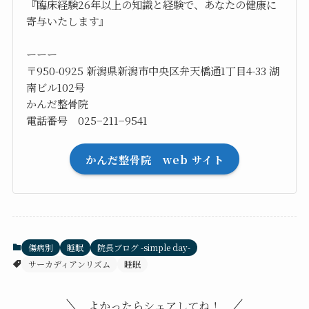
『臨床経験26年以上の知識と経験で、あなたの健康に
寄与いたします』
ーーー
〒950-0925 新潟県新潟市中央区弁天橋通1丁目4-33 湖
南ビル102号
かんだ整骨院
電話番号 025−211−9541
かんだ整骨院 web サイト
傷病別
睡眠
院長ブログ -simple day-
サーカディアンリズム
睡眠
よかったらシェアしてね！