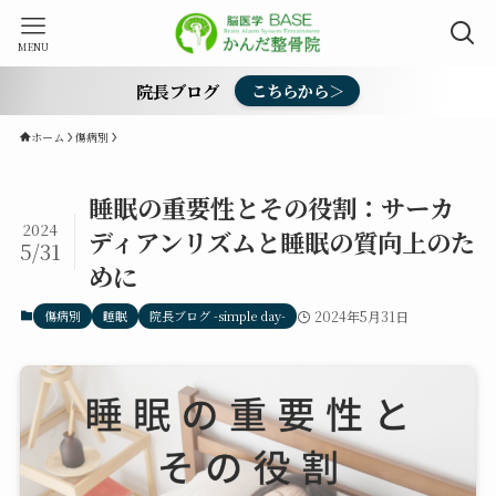
MENU
院長ブログ
こちらから＞
ホーム
傷病別
睡眠の重要性とその役割：サーカ
2024
ディアンリズムと睡眠の質向上のた
5/31
めに
傷病別
睡眠
院長ブログ -simple day-
2024年5月31日